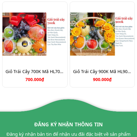
Giỏ Trái Cây 700K Mã HL7088
Giỏ Trái Cây 900K Mã HL9031
700.000₫
900.000₫
ĐĂNG KÝ NHẬN THÔNG TIN
Đăng ký nhận bản tin để nhận ưu đãi đặc biệt về sản phẩm