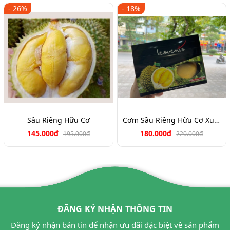
- 26%
- 18%
Sầu Riêng Hữu Cơ
Cơm Sầu Riêng Hữu Cơ Xuất Khẩu
145.000₫
180.000₫
195.000₫
220.000₫
ĐĂNG KÝ NHẬN THÔNG TIN
Đăng ký nhận bản tin để nhận ưu đãi đặc biệt về sản phẩm