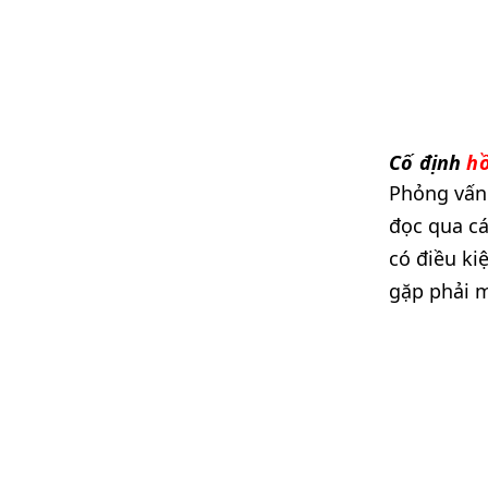
Cố định
hồ
Phỏng vấn 
đọc qua cá
có điều ki
gặp phải m