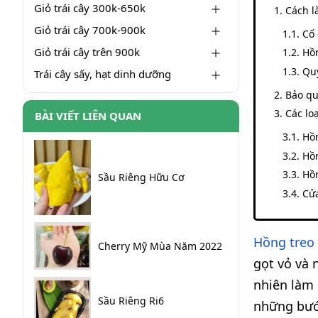
Giỏ trái cây 300k-650k
Cách l
Giỏ trái cây 700k-900k
Cố 
Giỏ trái cây trên 900k
Hồ
Quy
Trái cây sấy, hạt dinh dưỡng
Bảo qu
Các lo
BÀI VIẾT LIÊN QUAN
Hồn
Hồ
Hồ
Sầu Riêng Hữu Cơ
Cửa
Hồng treo
Cherry Mỹ Mùa Năm 2022
gọt vỏ và 
nhiên làm 
Sầu Riêng Ri6
những bướ