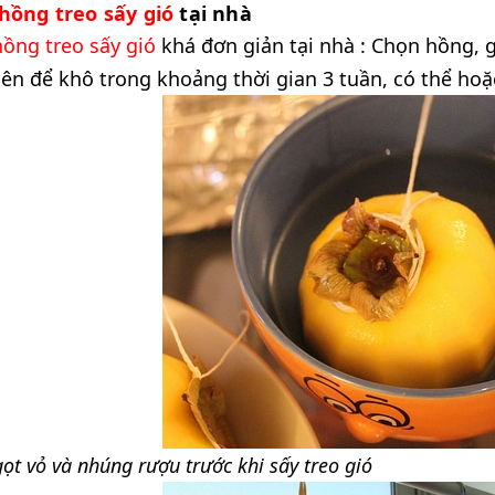
hồng treo sấy gió
tại nhà
hồng treo sấy gió
khá đơn giản tại nhà : Chọn hồng, 
iên để khô trong khoảng thời gian 3 tuần, có thể hoặc
ọt vỏ và nhúng rượu trước khi sấy treo gió