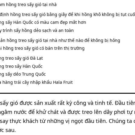
àm hồng treo sấy gió tại nhà
định hồng treo sấy gió bằng giây để khi hồng khô không bị tụt cu
ng sấy Hàn Quốc có màu cam đẹp mắt hơn
 trình sấy hồng dẻo sạch và an toàn
ản hồng treo sấy gió tại nhà như thế nào để không bị hỏng
ại hồng treo sấy gió có bán trên thị trường
g treo sấy gió Đà Lạt
ng treo sấy Hàn Quốc
ng sấy dẻo Trung Quốc
 hàng trái cây nhập khẩu Hala Fruit
sấy gió được sản xuất rất kỳ công và tinh tế. Đầu t
ngâm nước để khử chát và được treo lên dây phơi tự n
say thực khách từ những vị ngọt đầu tiên. Chúng ta 
c sau.