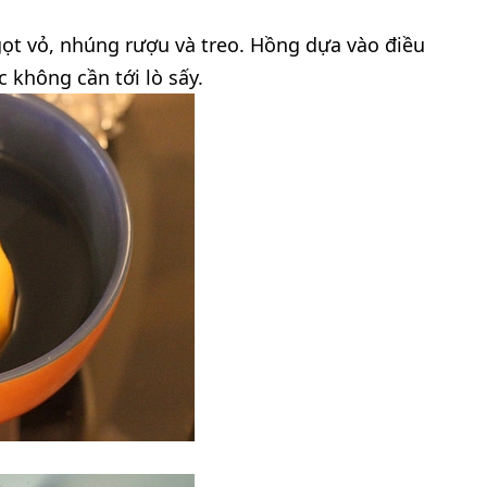
gọt vỏ, nhúng rượu và treo. Hồng dựa vào điều
 không cần tới lò sấy.