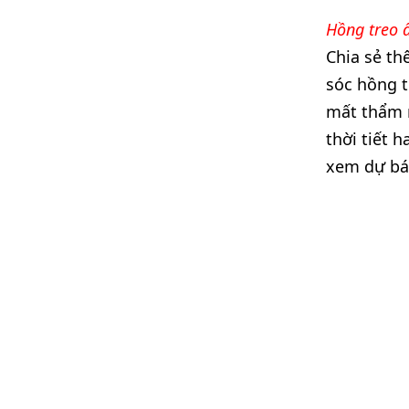
Hồng treo ấ
Chia sẻ t
sóc hồng t
mất thẩm m
thời tiết 
xem dự báo