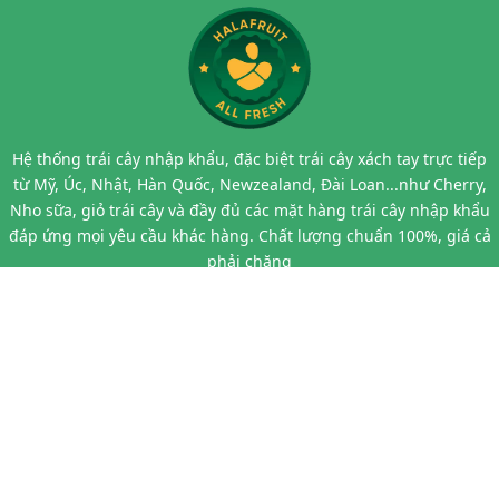
Hệ thống trái cây nhập khẩu, đặc biệt trái cây xách tay trực tiếp
từ Mỹ, Úc, Nhật, Hàn Quốc, Newzealand, Đài Loan...như Cherry,
Nho sữa, giỏ trái cây và đầy đủ các mặt hàng trái cây nhập khẩu
đáp ứng mọi yêu cầu khác hàng. Chất lượng chuẩn 100%, giá cả
phải chăng
Bán hàng chất lượng, uy tín, giá cả hợp lý
LIÊN HỆ VỚI CHÚNG TÔI
Địa chỉ 1:
Số 95 Xuân La - Tây Hồ - Hà Nội
Địa chỉ 2:
Số 97 Đào Tấn - Ba Đình - Hà Nội
Địa chỉ 3:
Số 24B7 Phạm Ngọc Thạch - Đống Đa - Hà Nội
Địa chỉ 4:
Số 10 Chùa Láng - Đống Đa - Hà Nội