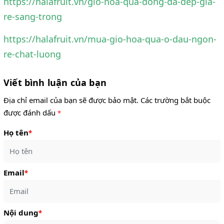
https://halafruit.vn/gio-hoa-qua-dong-da-dep-gia-
re-sang-trong
https://halafruit.vn/mua-gio-hoa-qua-o-dau-ngon-
re-chat-luong
Viết bình luận của bạn
Địa chỉ email của bạn sẽ được bảo mật. Các trường bắt buộc
được đánh dấu
*
Họ tên
*
Email
*
Nội dung
*