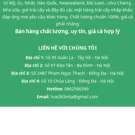
từ Mỹ, Úc, Nhật, Hàn Quốc, Newzealand, Đài Loan...như Cherry,
Nho sữa, giỏ trái cây và đầy đủ các mặt hàng trái cây nhập khẩu
đáp ứng mọi yêu cầu khác hàng. Chất lượng chuẩn 100%, giá cả
phải chăng
Bán hàng chất lượng, uy tín, giá cả hợp lý
LIÊN HỆ VỚI CHÚNG TÔI
Địa chỉ 1:
Số 95 Xuân La - Tây Hồ - Hà Nội
Địa chỉ 2:
Số 97 Đào Tấn - Ba Đình - Hà Nội
Địa chỉ 3:
Số 24B7 Phạm Ngọc Thạch - Đống Đa - Hà Nội
Địa chỉ 4:
Số 10 Chùa Láng - Đống Đa - Hà Nội
Hotline:
0862566399
Email:
hoa263mta@gmail.com
@ Bản quyền thuộc về
Halafruit.vn
Cung cấp bởi
Sapo