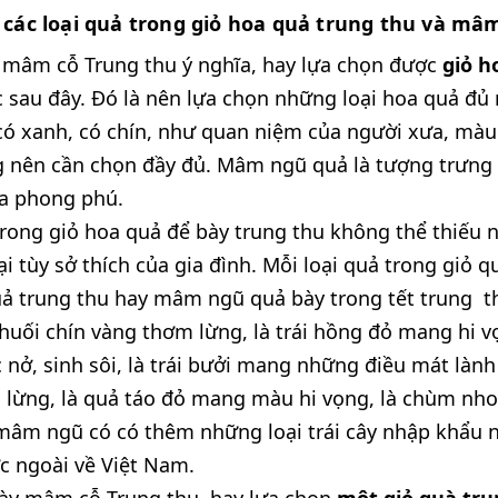
a các loại quả trong giỏ hoa quả trung thu và m
 mâm cỗ Trung thu ý nghĩa, hay lựa chọn được
giỏ h
 sau đây. Đó là nên lựa chọn những loại hoa quả đ
ó xanh, có chín, như quan niệm của người xưa, màu
 nên cần chọn đầy đủ. Mâm ngũ quả là tượng trưng 
òa phong phú.
trong giỏ hoa quả để bày trung thu không thể thiếu
i tùy sở thích của gia đình. Mỗi loại quả trong giỏ qu
uả trung thu hay mâm ngũ quả bày trong tết trung t
chuối chín vàng thơm lừng, là trái hồng đỏ mang hi 
 nở, sinh sôi, là trái bưởi mang những điều mát lành
 lừng, là quả táo đỏ mang màu hi vọng, là chùm nh
mâm ngũ có có thêm những loại trái cây nhập khẩu 
c ngoài về Việt Nam.