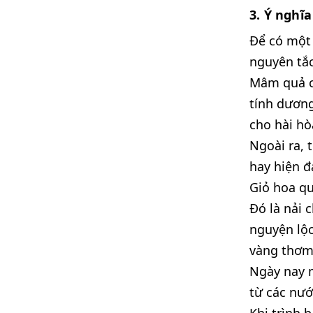
3. Ý nghĩ
Để có một
nguyên tắc
Mâm quả c
tính dương
cho hài h
Ngoài ra, 
hay hiện đạ
Giỏ hoa q
Đó là nải 
nguyện lộc
vàng thơm
Ngày nay 
từ các nướ