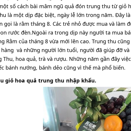
một số cách bài mâm ngũ quả đón trung thu từ giỏ 
thu là một dịp đặc biệt, ngày lễ lớn trong năm. Đây 
n gọi là rằm tháng 8. Các trẻ nhỏ được mua và làm 
con rước đèn.Ngoài ra trong dịp này người ta mua bán
ăng Rằm của tháng 8 vừa mới lên cao. Trung thu cũng là
 hàng và những người lớn tuổi, người đã giúp đỡ và
 Thu, hoa quả, trà và rượu. Những năm gần đây việ
ếc bánh nướng, bánh dẻo cũng vì thế mà phổ biến.
u giỏ hoa quả trung thu nhập khẩu.