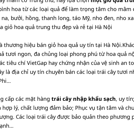
bày mâm cỗ Trung thu, hay lựa chọn
một giỏ quà tr
bình hoa từ các loại quả để làm trọng tâm cho mâm c
 na, bưởi, hồng, thanh long, táo Mỹ, nho đen, nho 
a giỏ hoa quả trung thu đẹp và rẻ tại Hà Nội
 là thương hiệu bán giỏ hoa quả uy tín tại Hà Nội.Khá
uả tươi ngon, đa chủng loại phong phú từ hoa quả n
c tiêu chí VietGap hay chứng nhận của vệ sinh an t
ây là địa chỉ uy tín chuyên bán các loại trái cây tươi
 Phi…
ng cấp các mặt hàng
trái cây nhập khẩu sạch
, uy tí
cả hợp lý, chất lượng đảm bảo; Phục vụ tận tâm và c
ượng. Các loại trái cây được bảo quản theo phương
lạnh…