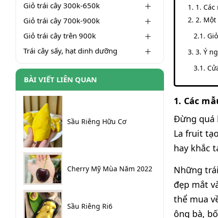
Giỏ trái cây 300k-650k
1. Các
2. Một
Giỏ trái cây 700k-900k
Giỏ trái cây trên 900k
Giỏ
Trái cây sấy, hạt dinh dưỡng
3. Ý n
Cửa
BÀI VIẾT LIÊN QUAN
1. Các mẫ
Đừng quá l
Sầu Riêng Hữu Cơ
La fruit t
hay khắc 
Cherry Mỹ Mùa Năm 2022
Những trái
đẹp mắt và
thể mua về
Sầu Riêng Ri6
ông bà, bố