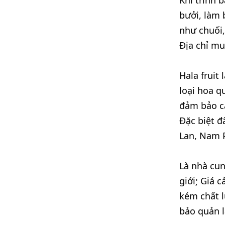
Khi trình 
bưởi, làm 
như chuối,
Địa chỉ mu
Hala fruit
loại hoa q
đảm bảo cá
Đặc biệt đ
Lan, Nam
Là nhà cu
giới; Giá 
kém chất l
bảo quản 