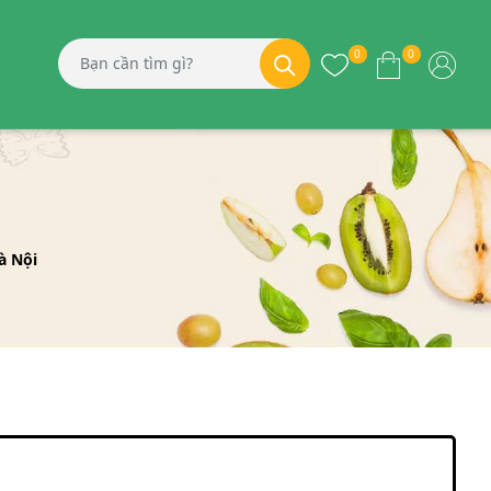
0
0
à Nội