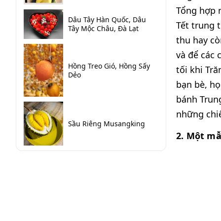
Tổng hợp 
Dâu Tây Hàn Quốc, Dâu
Tết trung 
Tây Mộc Châu, Đà Lạt
thu hay cò
và để các 
Hồng Treo Gió, Hồng Sấy
tối khi Tr
Dẻo
bạn bè, họ
bánh Trung
những chi
Sầu Riêng Musangking
2. Một mẫ