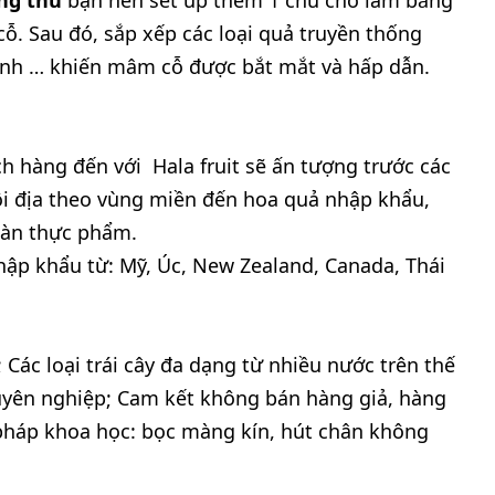
ung thu
bạn nên set up thêm 1 chú chó làm bằng
ỗ. Sau đó, sắp xếp các loại quả truyền thống
xanh … khiến mâm cỗ được bắt mắt và hấp dẫn.
ch hàng đến với Hala fruit sẽ ấn tượng trước các
ội địa theo vùng miền đến hoa quả nhập khẩu,
oàn thực phẩm.
 nhập khẩu từ: Mỹ, Úc, New Zealand, Canada, Thái
n; Các loại trái cây đa dạng từ nhiều nước trên thế
huyên nghiệp; Cam kết không bán hàng giả, hàng
 pháp khoa học: bọc màng kín, hút chân không