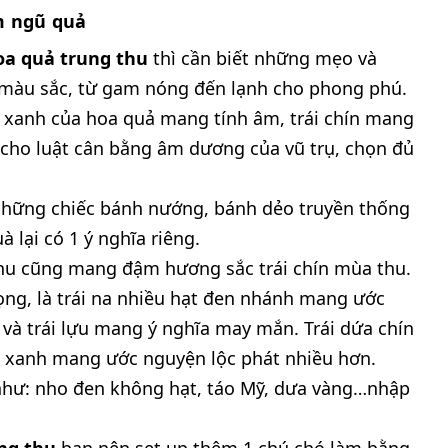
âm ngũ quả
oa quả trung thu
thì cần biết những mẹo và
ủ màu sắc, từ gam nóng đến lạnh cho phong phú.
 xanh của hoa quả mang tính âm, trái chín mang
cho luật cân bằng âm dương của vũ trụ, chọn đủ
 những chiếc bánh nướng, bánh dẻo truyền thống
à lại có 1 ý nghĩa riêng.
hu cũng mang đậm hương sắc trái chín mùa thu.
vọng, là trái na nhiều hạt đen nhánh mang ước
 và trái lựu mang ý nghĩa may mắn. Trái dứa chín
o xanh mang ước nguyện lộc phát nhiều hơn.
như: nho đen không hạt, táo Mỹ, dưa vàng…nhập