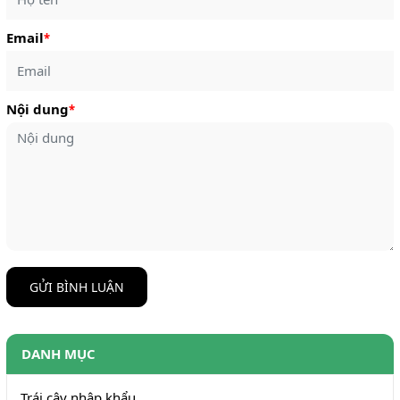
Email
*
Nội dung
*
GỬI BÌNH LUẬN
DANH MỤC
Trái cây nhập khẩu