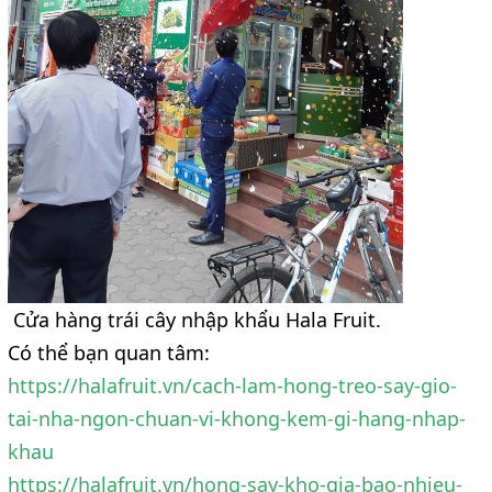
Cửa hàng trái cây nhập khẩu Hala Fruit.
Có thể bạn quan tâm:
https://halafruit.vn/cach-lam-hong-treo-say-gio-
tai-nha-ngon-chuan-vi-khong-kem-gi-hang-nhap-
khau
https://halafruit.vn/hong-say-kho-gia-bao-nhieu-