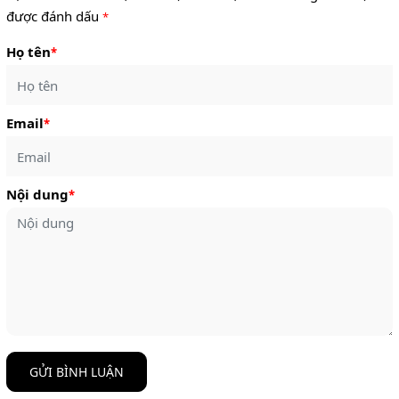
được đánh dấu
*
Họ tên
*
Email
*
Nội dung
*
GỬI BÌNH LUẬN