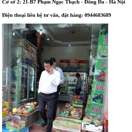
Cơ sở 2: 21-B7 Phạm Ngọc Thạch - Đống Đa - Hà Nội
Điện thoại liên hệ tư vấn, đặt hàng: 0944683689