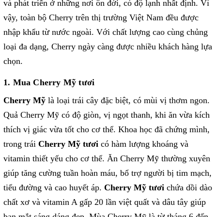
và phát triển ở những nơi ôn đới, có độ lạnh nhất định. Vì
vậy, toàn bộ Cherry trên thị trường Việt Nam đều được
nhập khẩu từ nước ngoài. Với chất lượng cao cùng chủng
loại đa dạng, Cherry ngày càng được nhiều khách hàng lựa
chọn.
1. Mua Cherry Mỹ tươi
Cherry Mỹ
là loại trái cây đặc biệt, có mùi vị thơm ngon.
Quả Cherry Mỹ có độ giòn, vị ngọt thanh, khi ăn vừa kích
thích vị giác vừa tốt cho cơ thể. Khoa học đã chứng mình,
trong trái
Cherry Mỹ tươi
có hàm lượng khoáng và
vitamin thiết yếu cho cơ thể. Ăn Cherry Mỹ thường xuyên
giúp tăng cường tuần hoàn máu, bổ trợ người bị tim mạch,
tiểu đường và cao huyết áp.
Cherry Mỹ tươi
chứa dồi dào
chất xơ và vitamin A gấp 20 lần việt quất và dâu tây giúp
bạn mắt sáng dáng đẹp. Mùa Cherry Mỹ là từ tháng 6 đến