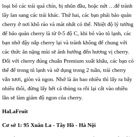
loại bỏ các trái quá chín, bị nhũn đầu, hoặc nứt …để tránh
lây lan sang các trái khác. Thứ hai, các bạn phải bảo quản
cherry ở nơi khô ráo và mát nhất có thể. Nhiệt độ lý tưởng
để bảo quản cherry là từ 0-5 độ C, khi bỏ vào tủ lạnh, các
bạn nhớ đậy nắp cherry lại và tránh không để chung với
các thức ăn nặng mùi sẽ ảnh hưởng đến hương vị cherry.
Đối với cherry đúng chuẩn Premium xuất khẩu, các bạn có
thể để trong tủ lạnh và sử dụng trong 2 tuần, trái cherry
vẫn tươi, giòn và ngon. Nhớ là ăn bao nhiêu thì lấy ra bấy
nhiêu thôi, đừng lấy hết cả thùng ra rồi lại cất vào nhiều
lần sẽ làm giảm độ ngon của cherry.
HaLaFruit
Cơ sở 1: 95 Xuân La - Tây Hồ - Hà Nội