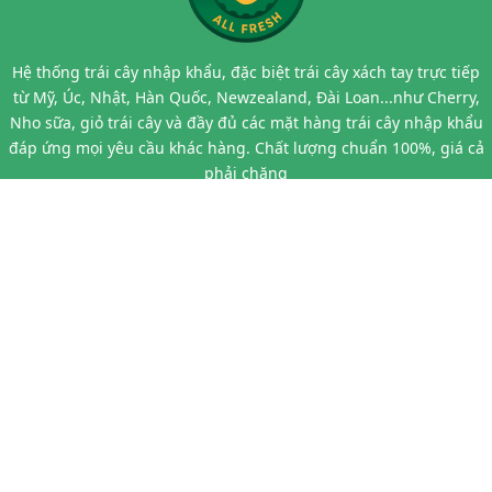
Hệ thống trái cây nhập khẩu, đặc biệt trái cây xách tay trực tiếp
từ Mỹ, Úc, Nhật, Hàn Quốc, Newzealand, Đài Loan...như Cherry,
Nho sữa, giỏ trái cây và đầy đủ các mặt hàng trái cây nhập khẩu
đáp ứng mọi yêu cầu khác hàng. Chất lượng chuẩn 100%, giá cả
phải chăng
Bán hàng chất lượng, uy tín, giá cả hợp lý
LIÊN HỆ VỚI CHÚNG TÔI
Địa chỉ 1:
Số 95 Xuân La - Tây Hồ - Hà Nội
Địa chỉ 2:
Số 97 Đào Tấn - Ba Đình - Hà Nội
Địa chỉ 3:
Số 24B7 Phạm Ngọc Thạch - Đống Đa - Hà Nội
Địa chỉ 4:
Số 10 Chùa Láng - Đống Đa - Hà Nội
Hotline:
0862566399
Email:
hoa263mta@gmail.com