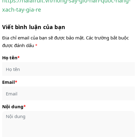
https://halafruit.vn/hong-say-gio-han-quoc-hang-
xach-tay-gia-re
Viết bình luận của bạn
Địa chỉ email của bạn sẽ được bảo mật. Các trường bắt buộc
được đánh dấu
*
Họ tên
*
Email
*
Nội dung
*